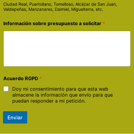
Ciudad Real, Puertollano, Tomelloso, Alcázar de San Juan,
Valdepeñas, Manzanares, Daimiel, Miguelterra, etc.
Información sobre presupuesto a solicitar
*
Acuerdo RGPD
*
Doy mi consentimiento para que esta web
almacene la información que envío para que
puedan responder a mi petición.
Enviar