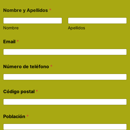
Nombre y Apellidos
*
Nombre
Apellidos
Email
*
Número de teléfono
*
Código postal
*
Población
*