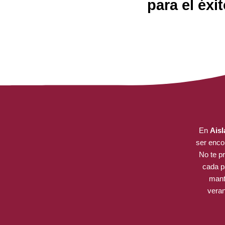
para el éx
En
Ais
ser encon
No te p
cada p
mant
veran