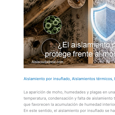
Aislamiento por insuflado
,
Aislamientos térmicos
,
La aparición de moho, humedades y plagas en una 
temperatura, condensación y falta de aislamiento
que favorecen la acumulación de humedad interior
En este sentido, el aislamiento por insuflado se h