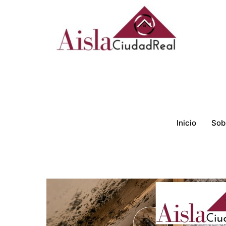
Ir
al
contenido
Inicio
Sob